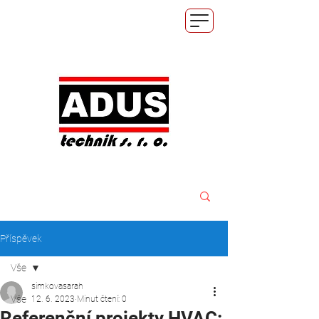
Příspěvek
Vše
simkovasarah
Vše
12. 6. 2023
Minut čtení: 0
Referenční projekty HVAC: