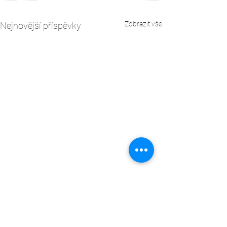
Zobrazit vše
Nejnovější příspěvky